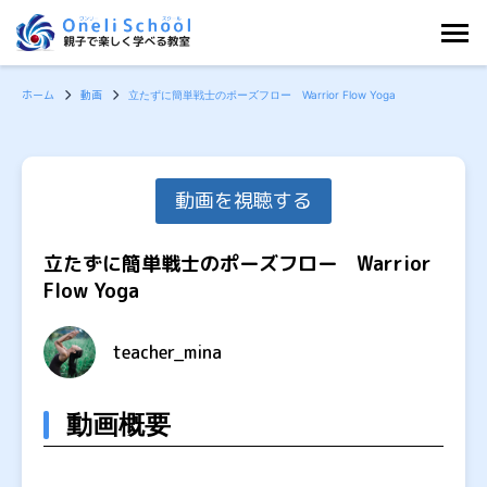
内
容
を
ホーム
動画
立たずに簡単戦士のポーズフロー Warrior Flow Yoga
ス
キ
ッ
プ
動画を視聴する
立たずに簡単戦士のポーズフロー Warrior
Flow Yoga
teacher_mina
動画概要