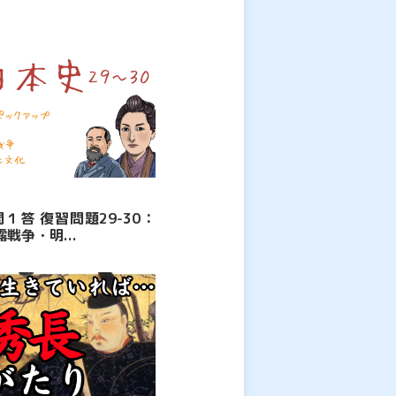
問１答 復習問題29-30：
戦争・明...