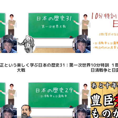
大正という
楽しく学ぶ日本の歴史31：第一次世界
10分特訓 １
大戦
日清戦争と日露