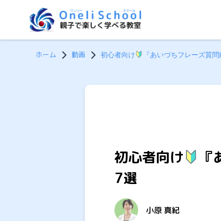
内
容
を
ス
ホーム
動画
初心者向け
『あいづちフレーズ質問
キ
ッ
プ
初心者向け
『
7選
小原 真紀