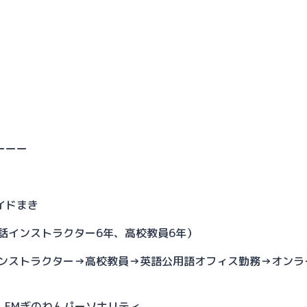
ーーー
イドまき
話インストラクター6年、高校教員6年）
インストラクター→高校教員→英語公用語オフィス勤務→オンラ
5回｜FMぎのわんパーソナリティ