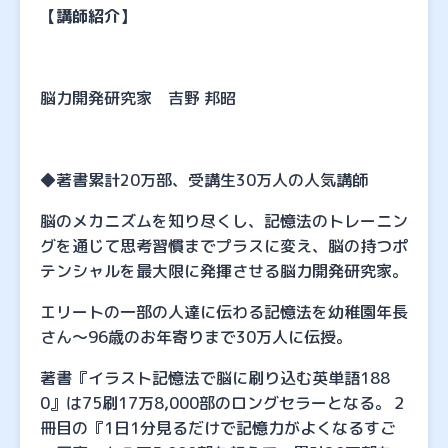
【講師紹介】
脳力開発研究家 吉野 邦昭
◆著書累計20万部、受講生30万人の人気講師
脳のメカニズムを知り尽くし、記憶法のトレーニン
グを通じて思考習慣までプラスに変え、脳の持つポ
テンシャルを最大限に発揮させる脳力開発研究家。
エリートの一部の人達に伝わる記憶法を幼稚園年長
さん～96歳のお年寄りまで30万人に伝授。
著書『イラスト記憶法で脳に刷り込む英単語188
0』は75刷17万8,000部のロングセラーとなる。２
冊目の『1日1分見るだけで記憶力がよくなるすご