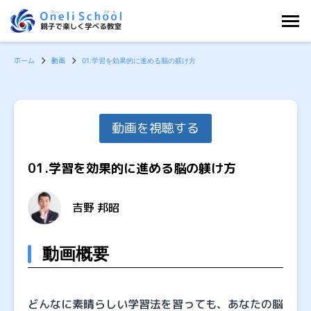
内
容
を
ホーム
動画
01.学習を効果的に進める脳の躾け方
ス
キ
ッ
プ
動画を視聴する
01.学習を効果的に進める脳の躾け方
吉野 邦昭
動画概要
どんなに素晴らしい学習法を習っても、あなたの脳