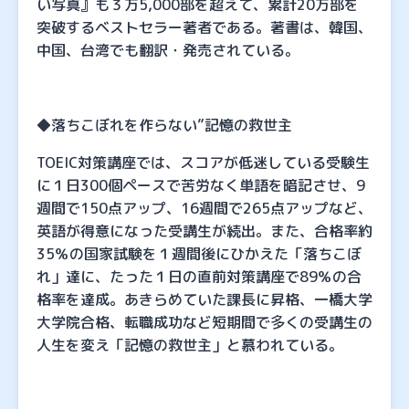
い写真』も３万5,000部を超えて、累計20万部を
突破するベストセラー著者である。著書は、韓国、
中国、台湾でも翻訳・発売されている。
◆落ちこぼれを作らない”記憶の救世主
TOEIC対策講座では、スコアが低迷している受験生
に１日300個ペースで苦労なく単語を暗記させ、9
週間で150点アップ、16週間で265点アップなど、
英語が得意になった受講生が続出。また、合格率約
35％の国家試験を１週間後にひかえた「落ちこぼ
れ」達に、たった１日の直前対策講座で89％の合
格率を達成。あきらめていた課長に昇格、一橋大学
大学院合格、転職成功など短期間で多くの受講生の
人生を変え「記憶の救世主」と慕われている。