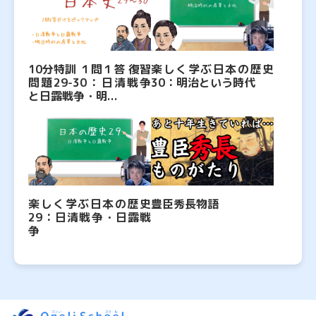
10分特訓 １問１答 復習
楽しく学ぶ日本の歴史
問題29-30：日清戦争
30：明治という時代
と日露戦争・明...
楽しく学ぶ日本の歴史
豊臣秀長物語
29：日清戦争・日露戦
争