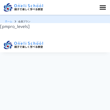
ホーム
会員プラン
内
[pmpro_levels]
容
を
ス
キ
ッ
プ