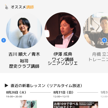
オススメ
講師
古川 順大／青木
伊澤 成典
舟橋 立
ワイン講師
トレーニ
裕司
シニアソムリエ
歴史クラブ講師
直近の新着レッスン（リアルタイム放送）
8月26日（火）
8月31日（日）
9月
19:00～20:00
12:00～12:15
12:00