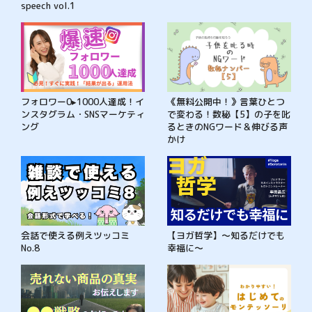
speech vol.1
フォロワー0▸1000人達成！イ
《無料公開中！》言葉ひとつ
ンスタグラム・SNSマーケティ
で変わる！数秘【5】の子を叱
ング
るときのNGワード＆伸びる声
かけ
会話で使える例えツッコミ
【ヨガ哲学】〜知るだけでも
No.8
幸福に〜