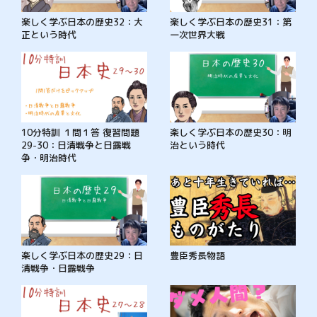
楽しく学ぶ日本の歴史32：大
楽しく学ぶ日本の歴史31：第
正という時代
一次世界大戦
10分特訓 １問１答 復習問題
楽しく学ぶ日本の歴史30：明
29-30：日清戦争と日露戦
治という時代
争・明治時代
楽しく学ぶ日本の歴史29：日
豊臣秀長物語
清戦争・日露戦争