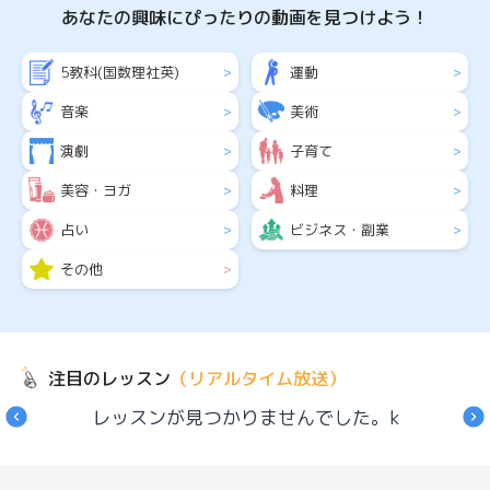
あなたの興味にぴったりの動画を見つけよう！
5教科(国数理社英)
運動
>
>
音楽
美術
>
>
演劇
子育て
>
>
美容・ヨガ
料理
>
>
占い
ビジネス・副業
>
>
その他
>
注目のレッスン
（リアルタイム放送）
レッスンが見つかりませんでした。k