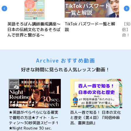
英語そろばん講師養成講座～
TikTok バズワード一覧と解
【知
日本の伝統文化であるそろば
説
倍】
んで世界と繋がる～
命！
Archive おすすめ動画
好きな時間に見られる人気レッスン動画！
★英語がぺらぺらになる確実
百人一首で知る！ 日本の文化
で最短の方法★ナイト・ルー
と歴史（第４回）『阿倍仲麻
ティン～30秒英語スピーチ１
呂、喜撰法師』
★Night Routine 30 sec.