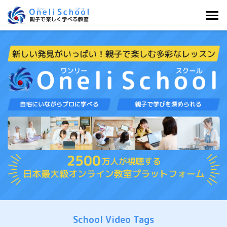
内
容
を
ス
キ
ッ
プ
School Video Tags