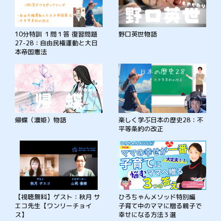
10分特訓 １問１答 復習問題
野口英世物語
27-28：自由民権運動と大日
本帝国憲法
帰蝶（濃姫）物語
楽しく学ぶ日本の歴史28：不
平等条約の改正
【視聴無料】ゲスト：秋月 サ
ひろちゃんメソッド特別編
エコ先生【ワンリーチョイ
子育て中のママに贈る親子で
ス】
幸せになる方法３選